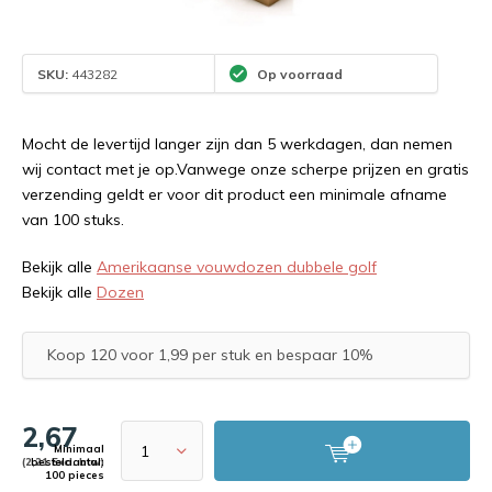
SKU:
443282
Op voorraad
Mocht de levertijd langer zijn dan 5 werkdagen, dan nemen
wij contact met je op.Vanwege onze scherpe prijzen en gratis
verzending geldt er voor dit product een minimale afname
van 100 stuks.
Bekijk alle
Amerikaanse vouwdozen dubbele golf
Bekijk alle
Dozen
Koop 120 voor 1,99 per stuk en bespaar 10%
2,67
Minimaal
(2,21 Excl. btw)
bestelaantal:
100 pieces