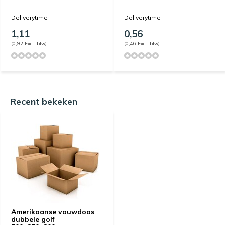
Deliverytime
Deliverytime
1,11
0,56
(0,92 Excl. btw)
(0,46 Excl. btw)
Recent bekeken
Amerikaanse vouwdoos
dubbele golf