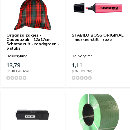
Organza zakjes -
STABILO BOSS ORIGINAL
Cadeauzak - 12x17cm -
- markeerstift - roze
Schotse ruit - rood/groen -
6 stuks
Deliverytime
Deliverytime
13,79
1,11
(11,40 Excl. btw)
(0,92 Excl. btw)