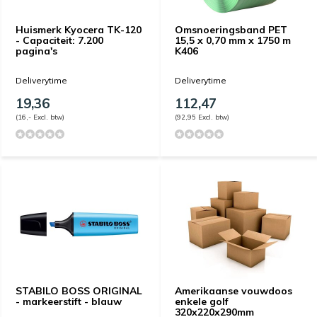
Huismerk Kyocera TK-120
Omsnoeringsband PET
- Capaciteit: 7.200
15,5 x 0,70 mm x 1750 m
pagina's
K406
Deliverytime
Deliverytime
19,36
112,47
(16,- Excl. btw)
(92,95 Excl. btw)
STABILO BOSS ORIGINAL
Amerikaanse vouwdoos
- markeerstift - blauw
enkele golf
320x220x290mm