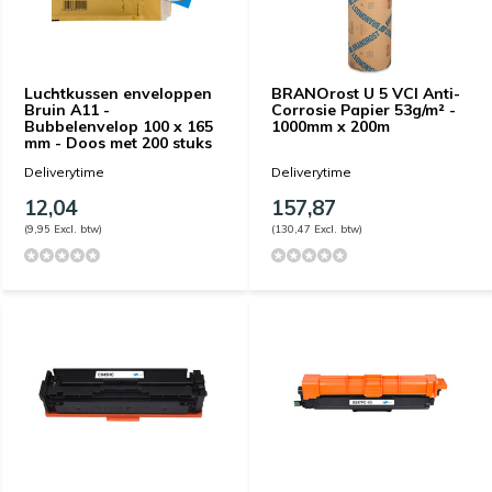
Luchtkussen enveloppen
BRANOrost U 5 VCI Anti-
Bruin A11 -
Corrosie Papier 53g/m² -
Bubbelenvelop 100 x 165
1000mm x 200m
mm - Doos met 200 stuks
Deliverytime
Deliverytime
12,04
157,87
(9,95 Excl. btw)
(130,47 Excl. btw)