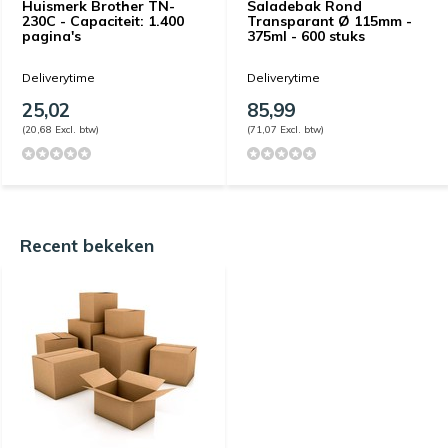
Huismerk Brother TN-
Saladebak Rond
230C - Capaciteit: 1.400
Transparant Ø 115mm -
pagina's
375ml - 600 stuks
Deliverytime
Deliverytime
25,02
85,99
(20,68 Excl. btw)
(71,07 Excl. btw)
Recent bekeken