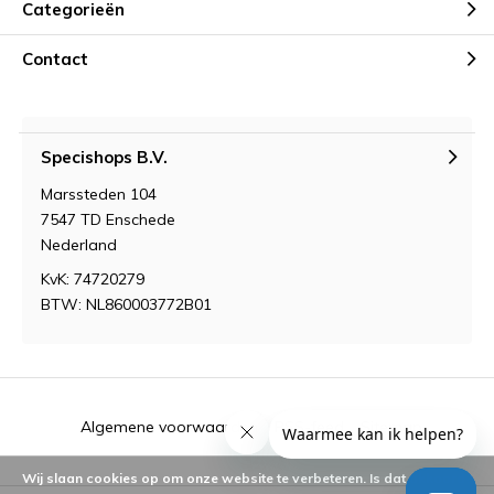
Categorieën
Contact
Specishops B.V.
Marssteden 104
7547 TD Enschede
Nederland
KvK: 74720279
BTW: NL860003772B01
Algemene voorwaarden
RSS-feed
Sitemap
Wij slaan cookies op om onze website te verbeteren. Is dat akkoord?