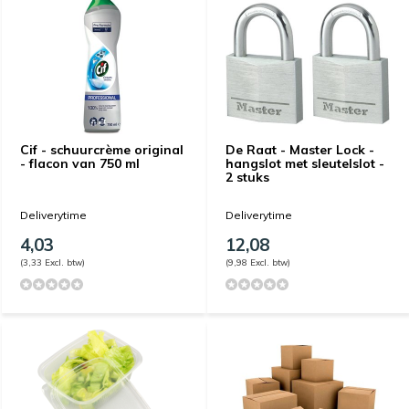
Cif - schuurcrème original
De Raat - Master Lock -
- flacon van 750 ml
hangslot met sleutelslot -
2 stuks
Deliverytime
Deliverytime
4,03
12,08
(3,33 Excl. btw)
(9,98 Excl. btw)