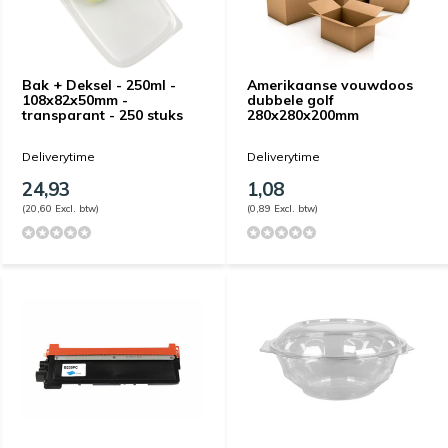
Bak + Deksel - 250ml -
Amerikaanse vouwdoos
108x82x50mm -
dubbele golf
transparant - 250 stuks
280x280x200mm
Deliverytime
Deliverytime
24,93
1,08
(20,60 Excl. btw)
(0,89 Excl. btw)