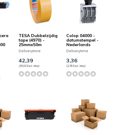
cera
TESA Dubbelzijdig
Colop 04000 -
tape (4970) -
datumstempel -
800
25mmx50m
Nederlands
Deliverytime
Deliverytime
42,39
3,36
(35,03 Excl. btw)
(2,78 Excl. btw)