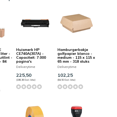
E
Huismerk HP
Hamburgerbakje
liter -
CE740A(307A) -
golfpapier blanco -
itlint -
Capaciteit: 7.000
medium - 115 x 115 x
- 84
pagina's
65 mm - 318 stuks
Deliverytime
Deliverytime
225,50
102,25
(186,36 Excl. btw)
(84,50 Excl. btw)