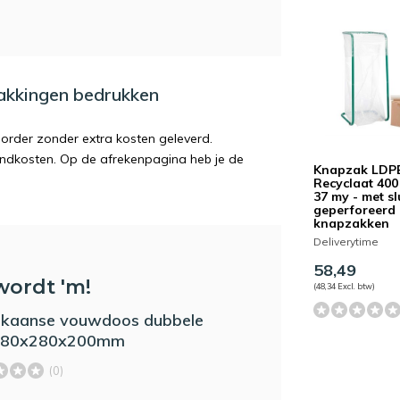
pakkingen bedrukken
order zonder extra kosten geleverd.
endkosten. Op de afrekenpagina heb je de
Knapzak LDP
Recyclaat 400 
37 my - met slu
geperforeerd 
knapzakken
Deliverytime
58,49
wordt 'm!
(48,34 Excl. btw)
ikaanse vouwdoos dubbele
 280x280x200mm
(0)