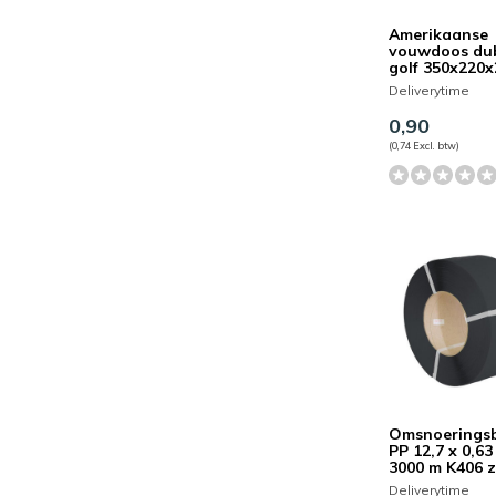
Amerikaanse
vouwdoos du
golf 350x220
Deliverytime
0,90
(0,74 Excl. btw)
Omsnoerings
PP 12,7 x 0,6
3000 m K406 
Deliverytime