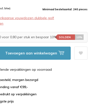
xcl. btw)
Minimaal bestelaantal: 240 pieces
rikaanse vouwdozen dubbele golf
en
 voor 0,80 per stuk en bespaar 10%
SOLDEN
10%
Toevoegen aan winkelwagen
illende verpakkingen op voorraad
 besteld, morgen bezorgd
ending vanaf €99,-
bedrukt op verpakkingen
agste prijs