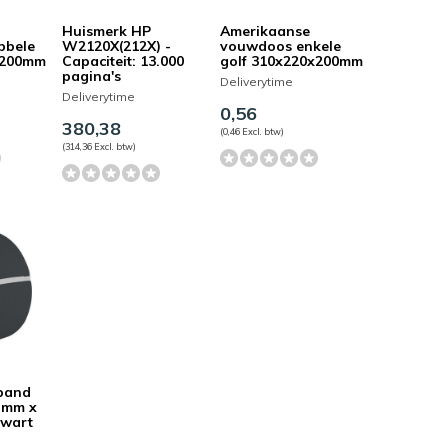
Huismerk HP
Amerikaanse
bbele
W2120X(212X) -
vouwdoos enkele
x200mm
Capaciteit: 13.000
golf 310x220x200mm
pagina's
Deliverytime
Deliverytime
0,56
380,38
(0,46 Excl. btw)
(314,36 Excl. btw)
band
3 mm x
zwart