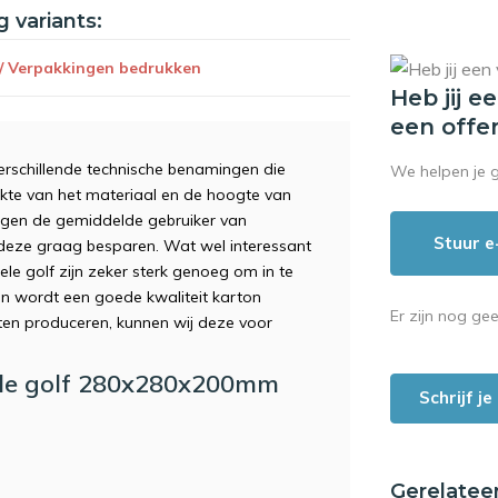
g variants:
 / Verpakkingen bedrukken
Heb jij e
een offe
erschillende technische benamingen die
We helpen je 
dikte van het materiaal en de hoogte van
ingen de gemiddelde gebruiker van
Stuur e
e deze graag besparen. Wat wel interessant
e golf zijn zeker sterk genoeg om in te
en wordt een goede kwaliteit karton
Er zijn nog ge
aten produceren, kunnen wij deze voor
le golf 280x280x200mm
Schrijf j
Gerelatee