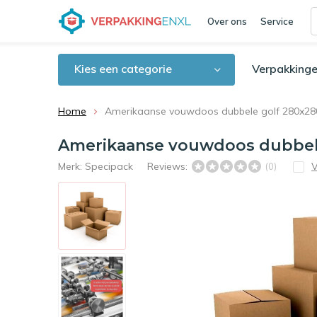
Over ons
Service
Kies een categorie
Verpakkinge
Home
Amerikaanse vouwdoos dubbele golf 280x
Amerikaanse vouwdoos dubbe
Merk:
Specipack
Reviews:
V
(0)