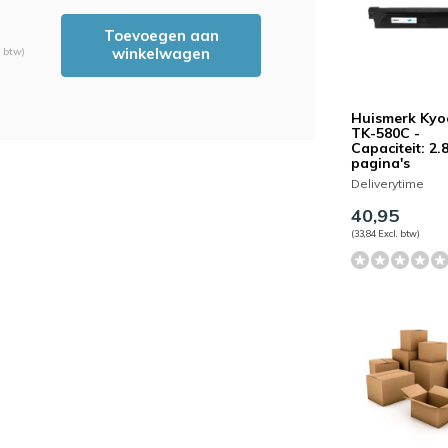
Toevoegen aan
winkelwagen
. btw)
Huismerk Kyo
TK-580C -
Capaciteit: 2.
pagina's
Deliverytime
40,95
(33,84 Excl. btw)