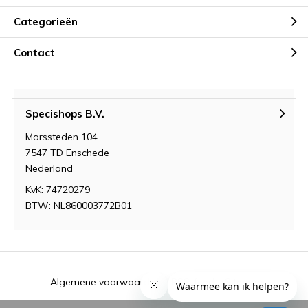
Categorieën
Contact
Specishops B.V.
Marssteden 104
7547 TD Enschede
Nederland
KvK: 74720279
BTW: NL860003772B01
Algemene voorwaarden
RSS-feed
Sitemap