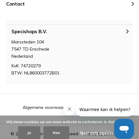
Contact
Specishops B.V.
Marssteden 104
7547 TD Enschede
Nederland
KvK: 74720279
BTW: NL860003772B01
Algemene voorwaarden
RSS-feed
Sitemap
Wij slaan cookies op om onze website te verbeteren. Is dat akkoord?
Ja
Nee
Meer over cookies »
© 2026 - Powered by
Lightspeed
- Theme by
DMWS.nl