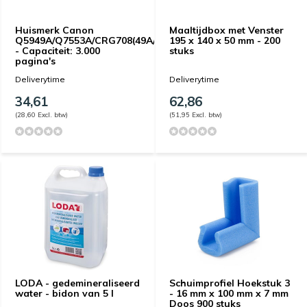
Huismerk Canon
Maaltijdbox met Venster
Q5949A/Q7553A/CRG708(49A/53A/CRG708)
195 x 140 x 50 mm - 200
- Capaciteit: 3.000
stuks
pagina's
Deliverytime
Deliverytime
34,61
62,86
(28,60 Excl. btw)
(51,95 Excl. btw)
LODA - gedemineraliseerd
Schuimprofiel Hoekstuk 3
water - bidon van 5 l
- 16 mm x 100 mm x 7 mm
Doos 900 stuks