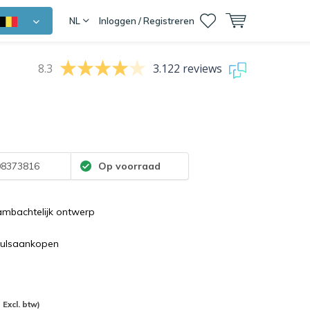
NL
Inloggen / Registreren
8.3
3.122 reviews
8373816
Op voorraad
ambachtelijk ontwerp
pulsaankopen
- Excl. btw)