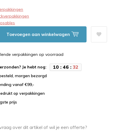
verpakkingen
ckverpakkingen
posables
Toevoegen aan winkelwagen
illende verpakkingen op voorraad
1
0
:
4
6
:
3
1
erzonden? Je hebt nog:
 besteld, morgen bezorgd
ending vanaf €99,-
bedrukt op verpakkingen
agste prijs