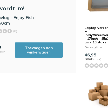
wordt 'm!
vlag - Enjoy Fish -
60cm
Laptop verze
+
(0)
inlay/fixeerv
- 17inch - 45x
cm - 10 stuks
7
Deliverytime
Toevoegen aan
winkelwagen
. btw)
46,95
(38,80 Excl. btw)