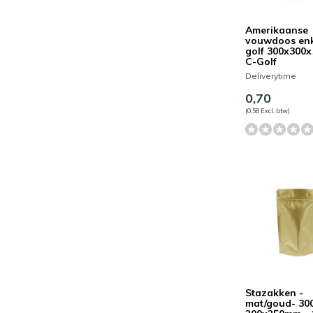
Amerikaanse
vouwdoos en
golf 300x300
C-Golf
Deliverytime
0,70
(0,58 Excl. btw)
Stazakken -
mat/goud- 30