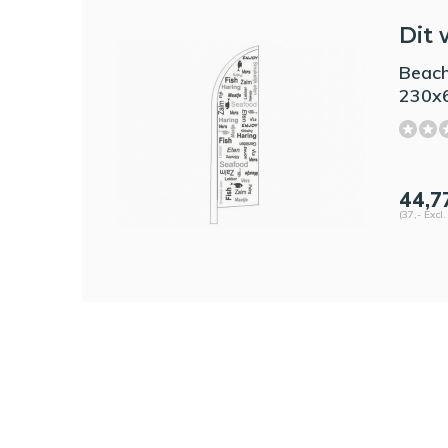
Dit 
Beach
230x
44,7
(37,- Excl