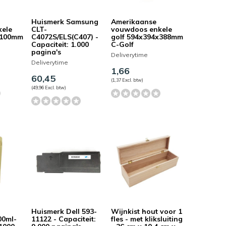
Huismerk Samsung
Amerikaanse
kele
CLT-
vouwdoos enkele
x100mm
C4072S/ELS(C407) -
golf 594x394x388mm
Capaciteit: 1.000
C-Golf
pagina's
Deliverytime
Deliverytime
1,66
60,45
(1,37 Excl. btw)
(49,96 Excl. btw)
Huismerk Dell 593-
Wijnkist hout voor 1
00ml-
11122 - Capaciteit:
fles - met kliksluiting