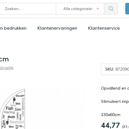
Alle categorieën
n bedrukken
Klantenervaringen
Klantenservice
0cm
ergelijk
SKU:
872090
Opvallend en 
Stimuleert im
230x60cm
44,77
(37,