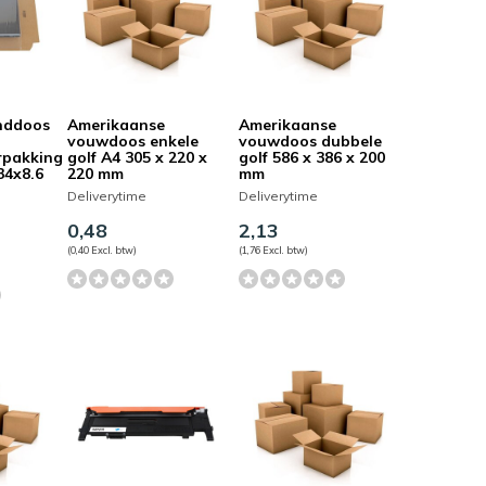
nddoos
Amerikaanse
Amerikaanse
vouwdoos enkele
vouwdoos dubbele
erpakking
golf A4 305 x 220 x
golf 586 x 386 x 200
34x8.6
220 mm
mm
Deliverytime
Deliverytime
0,48
2,13
(0,40 Excl. btw)
(1,76 Excl. btw)