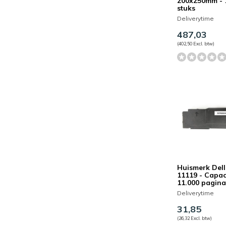
200x250mm - 
stuks
Deliverytime
487,03
(402,50 Excl. btw)
Huismerk Dell
11119 - Capaci
11.000 pagina
Deliverytime
31,85
(26,32 Excl. btw)