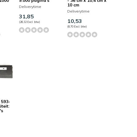
1000
9.000 pagina's
- 36 cm x 10,4 cm x
10 cm
Deliverytime
Deliverytime
31,85
10,53
(26,32 Excl. btw)
(8,70 Excl. btw)
 593-
teit:
's