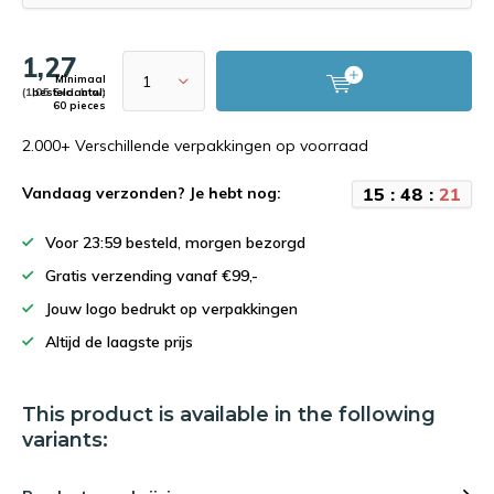
1,27
Minimaal
(1,05 Excl. btw)
bestelaantal:
60 pieces
2.000+ Verschillende verpakkingen op voorraad
1
5
:
4
8
:
2
0
Vandaag verzonden? Je hebt nog:
Voor 23:59 besteld, morgen bezorgd
Gratis verzending vanaf €99,-
Jouw logo bedrukt op verpakkingen
Altijd de laagste prijs
This product is available in the following
variants: