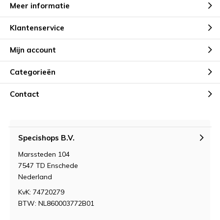
Meer informatie
Klantenservice
Mijn account
Categorieën
Contact
Specishops B.V.
Marssteden 104
7547 TD Enschede
Nederland
KvK: 74720279
BTW: NL860003772B01