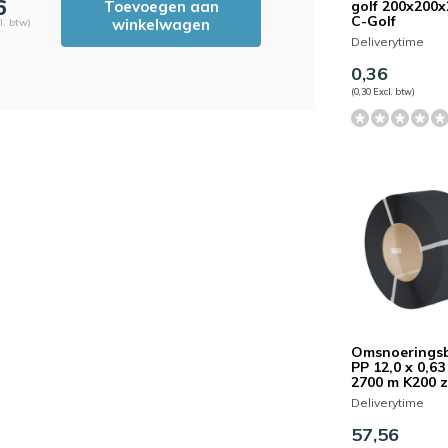
6
Toevoegen aan
golf 200x200
C-Golf
winkelwagen
l. btw)
Deliverytime
0,36
(0,30 Excl. btw)
Omsnoerings
PP 12,0 x 0,6
2700 m K200 
Deliverytime
57,56