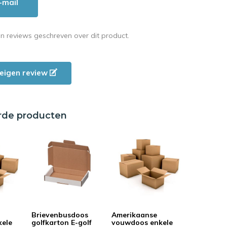
-mail
en reviews geschreven over dit product.
e eigen review
rde producten
Brievenbusdoos
Amerikaanse
kele
golfkarton E-golf
vouwdoos enkele