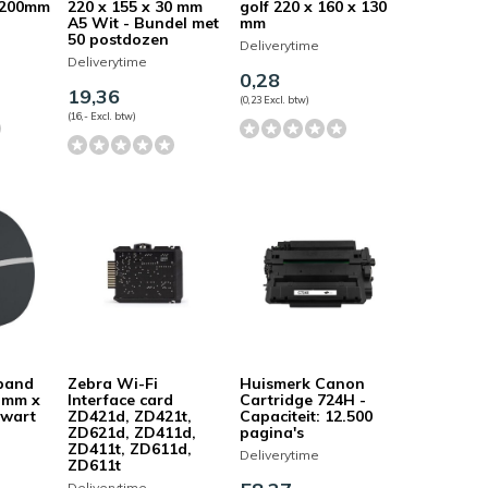
x200mm
220 x 155 x 30 mm
golf 220 x 160 x 130
A5 Wit - Bundel met
mm
50 postdozen
Deliverytime
Deliverytime
0,28
19,36
(0,23 Excl. btw)
(16,- Excl. btw)
band
Zebra Wi-Fi
Huismerk Canon
3 mm x
Interface card
Cartridge 724H -
zwart
ZD421d, ZD421t,
Capaciteit: 12.500
ZD621d, ZD411d,
pagina's
ZD411t, ZD611d,
Deliverytime
ZD611t
Deliverytime