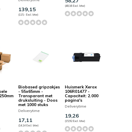
58,27
(48,16 Excl. btw)
139,15
(115,- Excl. btw)
Biobased gripzakjes
Huismerk Xerox
kele
- 55x65mm -
106R01477 -
x250mm
Transparant met
Capaciteit: 2.000
druksluiting - Doos
pagina's
met 1000 stuks
Deliverytime
Deliverytime
19,26
17,11
(15,92 Excl. btw)
(14,14 Excl. btw)