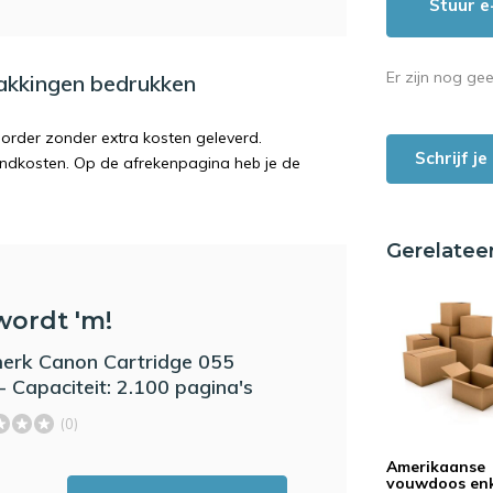
Stuur e
Er zijn nog ge
pakkingen bedrukken
order zonder extra kosten geleverd.
Schrijf j
endkosten. Op de afrekenpagina heb je de
Gerelatee
wordt 'm!
erk Canon Cartridge 055
- Capaciteit: 2.100 pagina's
(0)
Amerikaanse
vouwdoos en