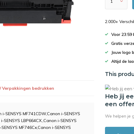
2.000+ Versch
Voor 23:59
Gratis verz
Jouw logo 
Altijd de la
This produ
 / Verpakkingen bedrukken
Heb jij e
een offe
on i-SENSYS MF741CDW,Canon i-SENSYS
We helpen je 
i-SENSYS LBP664CX.,Canon i-SENSYS
i-SENSYS MF746Cx,Canon i-SENSYS