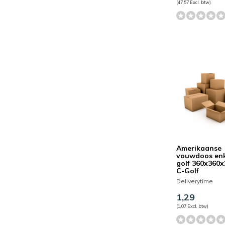
(47,57 Excl. btw)
Amerikaanse
vouwdoos en
golf 360x360
C-Golf
Deliverytime
1,29
(1,07 Excl. btw)