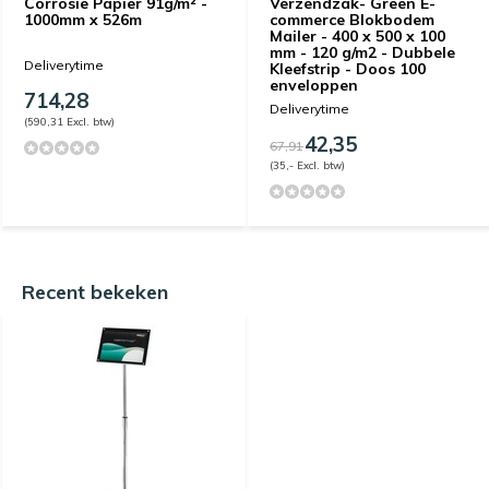
Corrosie Papier 91g/m² -
Verzendzak- Green E-
1000mm x 526m
commerce Blokbodem
Mailer - 400 x 500 x 100
mm - 120 g/m2 - Dubbele
Deliverytime
Kleefstrip - Doos 100
enveloppen
714,28
Deliverytime
(590,31 Excl. btw)
42,35
67,91
(35,- Excl. btw)
Recent bekeken