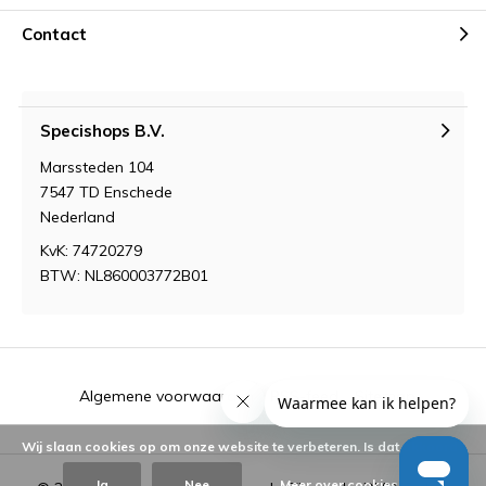
Contact
Specishops B.V.
Marssteden 104
7547 TD Enschede
Nederland
KvK: 74720279
BTW: NL860003772B01
Algemene voorwaarden
RSS-feed
Sitemap
Wij slaan cookies op om onze website te verbeteren. Is dat akkoord?
Ja
Nee
Meer over cookies »