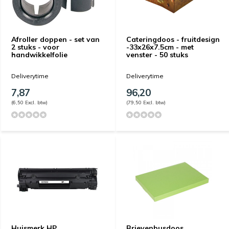
Afroller doppen - set van
Cateringdoos - fruitdesign
2 stuks - voor
-33x26x7.5cm - met
handwikkelfolie
venster - 50 stuks
Deliverytime
Deliverytime
7,87
96,20
(6,50 Excl. btw)
(79,50 Excl. btw)
Huismerk HP
Brievenbusdoos