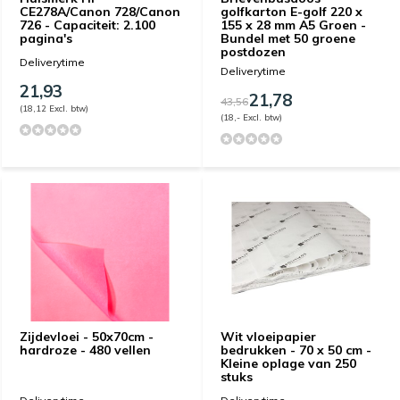
CE278A/Canon 728/Canon
golfkarton E-golf 220 x
726 - Capaciteit: 2.100
155 x 28 mm A5 Groen -
pagina's
Bundel met 50 groene
postdozen
Deliverytime
Deliverytime
21,93
21,78
43,56
(18,12 Excl. btw)
(18,- Excl. btw)
Zijdevloei - 50x70cm -
Wit vloeipapier
hardroze - 480 vellen
bedrukken - 70 x 50 cm -
Kleine oplage van 250
stuks