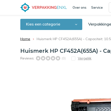
Over ons
Service
Kies een categorie
Verpakkinge
Home
Huismerk HP CF452A(655A) - Capaciteit: 10.5
Huismerk HP CF452A(655A) - Capa
Reviews:
Vergelijk
(0)