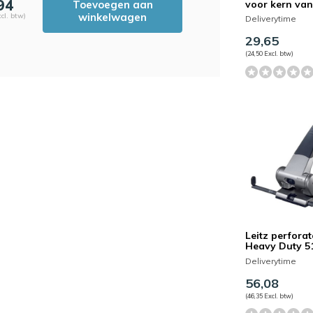
94
Toevoegen aan
voor kern va
winkelwagen
cl. btw)
Deliverytime
29,65
(24,50 Excl. btw)
Leitz perforat
Heavy Duty 5
Deliverytime
56,08
(46,35 Excl. btw)