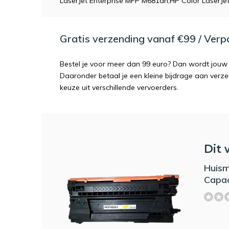
LaserJet Enterprise MFP M681dh,HP Color LaserJe
Gratis verzending vanaf €99 / Ver
Bestel je voor meer dan 99 euro? Dan wordt jouw 
Daaronder betaal je een kleine bijdrage aan verz
keuze uit verschillende vervoerders.
Dit 
Huism
Capac