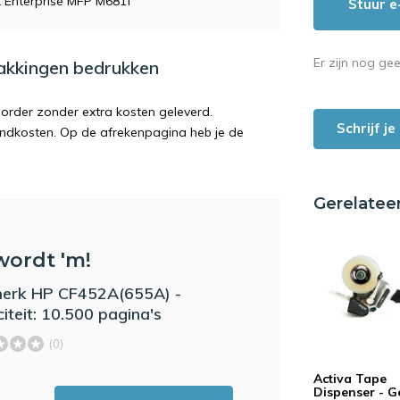
t Enterprise MFP M681f
Stuur e
Er zijn nog ge
pakkingen bedrukken
order zonder extra kosten geleverd.
Schrijf j
endkosten. Op de afrekenpagina heb je de
Gerelatee
wordt 'm!
erk HP CF452A(655A) -
iteit: 10.500 pagina's
(0)
Activa Tape
Dispenser - G