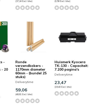
(37,24 Excl. btw)
(0,58 Excl. btw)
s -
Ronde
Huismerk Kyocera
verzendkokers -
TK-130 - Capaciteit:
 - 20
1170mm diameter
7.200 pagina's
60mm - (bundel 25
Deliverytime
stuks)
23,47
Deliverytime
(19,40 Excl. btw)
59,06
(48,81 Excl. btw)