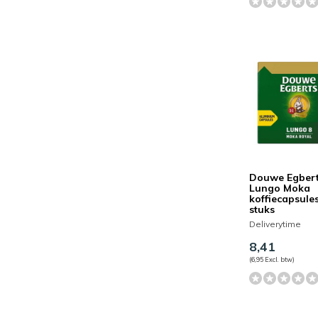
Douwe Egbert
Lungo Moka
koffiecapsules
stuks
Deliverytime
8,41
(6,95 Excl. btw)