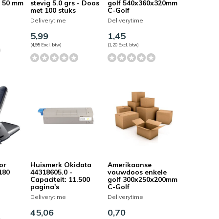
n 50 mm
stevig 5.0 grs - Doos
golf 540x360x320mm
met 100 stuks
C-Golf
Deliverytime
Deliverytime
5,99
1,45
(4,95 Excl. btw)
(1,20 Excl. btw)
or
Huismerk Okidata
Amerikaanse
180
44318605.0 -
vouwdoos enkele
Capaciteit: 11.500
golf 300x250x200mm
pagina's
C-Golf
Deliverytime
Deliverytime
45,06
0,70