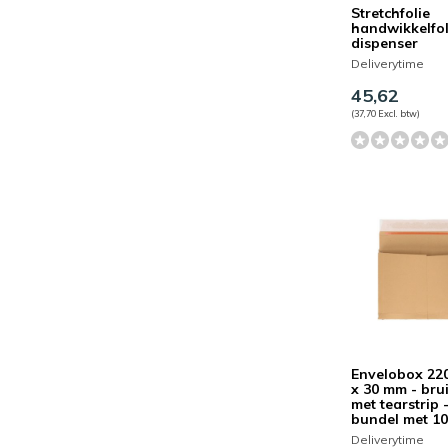
Stretchfolie
handwikkelfol
dispenser
Deliverytime
45,62
(37,70 Excl. btw)
Envelobox 220
x 30 mm - brui
met tearstrip 
bundel met 10
Deliverytime