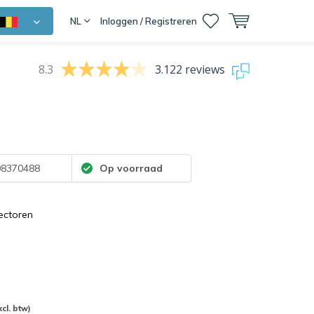
NL
Inloggen / Registreren
8.3
3.122 reviews
8370488
Op voorraad
ectoren
xcl. btw)