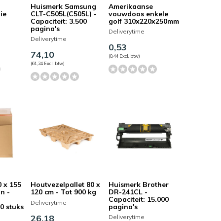
Huismerk Samsung
Amerikaanse
ie
CLT-C505L(C505L) -
vouwdoos enkele
Capaciteit: 3.500
golf 310x220x250mm
pagina's
Deliverytime
Deliverytime
0,53
74,10
(0,44 Excl. btw)
(61,24 Excl. btw)
 x 155
Houtvezelpallet 80 x
Huismerk Brother
n -
120 cm - Tot 900 kg
DR-241CL -
-
Capaciteit: 15.000
Deliverytime
0 stuks
pagina's
26,18
Deliverytime