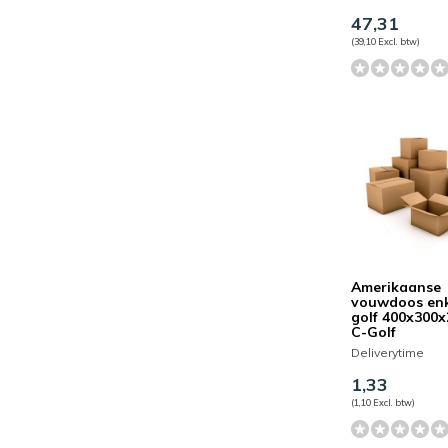
47,31
(39,10 Excl. btw)
Amerikaanse
vouwdoos en
golf 400x300
C-Golf
Deliverytime
1,33
(1,10 Excl. btw)