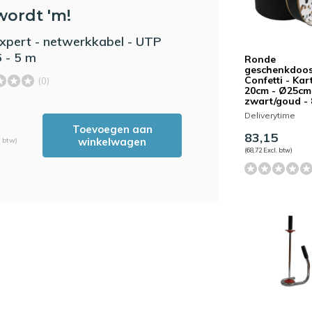
wordt 'm!
xpert - netwerkkabel - UTP
 - 5 m
Ronde
geschenkdoos
Confetti - Kar
(0)
20cm - Ø25cm
zwart/goud - 
Deliverytime
Toevoegen aan
83,15
winkelwagen
. btw)
(68,72 Excl. btw)