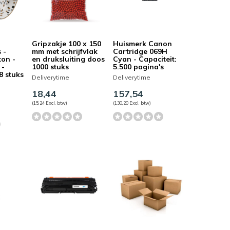
Gripzakje 100 x 150
Huismerk Canon
 -
mm met schrijfvlak
Cartridge 069H
ton -
en druksluiting doos
Cyan - Capaciteit:
 -
1000 stuks
5.500 pagina's
8 stuks
Deliverytime
Deliverytime
18,44
157,54
(15,24 Excl. btw)
(130,20 Excl. btw)