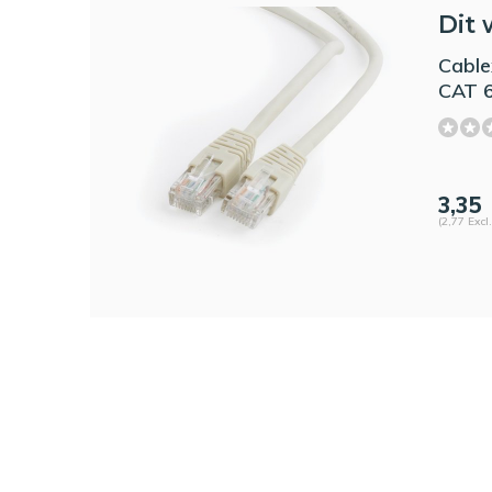
Dit 
Cable
CAT 6
3,35
(2,77 Excl