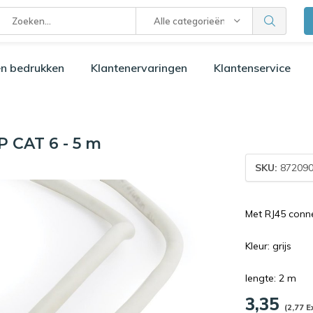
Alle categorieën
n bedrukken
Klantenervaringen
Klantenservice
P CAT 6 - 5 m
SKU:
872090
Met RJ45 conn
Kleur: grijs
lengte: 2 m
3,35
(2,77 E