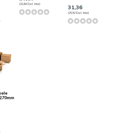
(21,64 Excl. btw)
31,36
(25,92 Excl. btw)
kele
x270mm