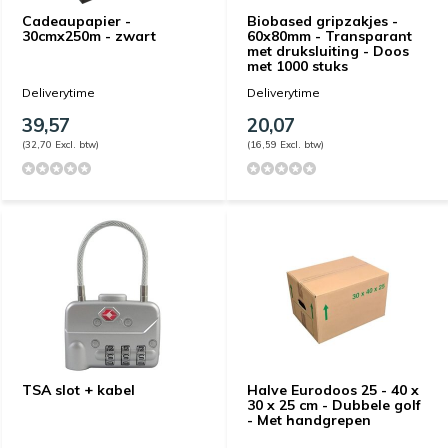
Cadeaupapier -
Biobased gripzakjes -
30cmx250m - zwart
60x80mm - Transparant
met druksluiting - Doos
met 1000 stuks
Deliverytime
Deliverytime
39,57
20,07
(32,70 Excl. btw)
(16,59 Excl. btw)
TSA slot + kabel
Halve Eurodoos 25 - 40 x
30 x 25 cm - Dubbele golf
- Met handgrepen