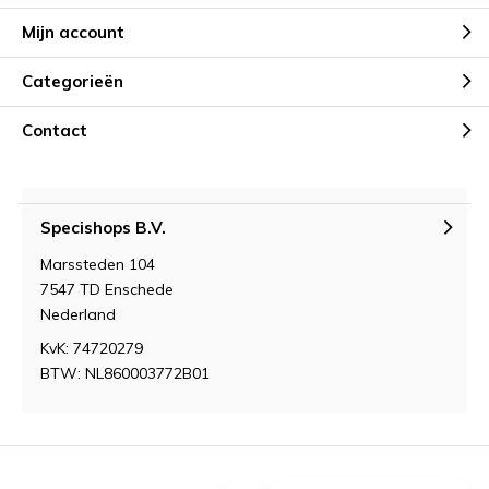
Mijn account
Categorieën
Contact
Specishops B.V.
Marssteden 104
7547 TD Enschede
Nederland
KvK: 74720279
BTW: NL860003772B01