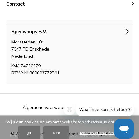
Contact
Specishops B.V.
Marssteden 104
7547 TD Enschede
Nederland
KvK: 74720279
BTW: NL860003772B01
Algemene voorwaarden
RSS-feed
Sitemap
Wij slaan cookies op om onze website te verbeteren. Is dat akkoord?
Ja
Nee
Meer over cookies »
© 2026 - Powered by
Lightspeed
- Theme by
DMWS.nl