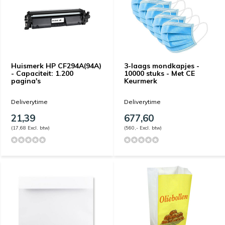
Huismerk HP CF294A(94A)
3-laags mondkapjes -
- Capaciteit: 1.200
10000 stuks - Met CE
pagina's
Keurmerk
Deliverytime
Deliverytime
21,39
677,60
(17,68 Excl. btw)
(560,- Excl. btw)