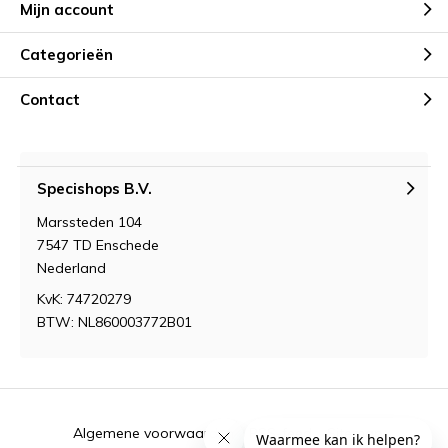
Mijn account
Categorieën
Contact
Specishops B.V.
Marssteden 104
7547 TD Enschede
Nederland
KvK: 74720279
BTW: NL860003772B01
Algemene voorwaarden
RSS-feed
Sitemap