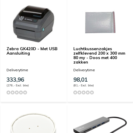
Zebra GK420D - Met USB
Luchtkussenzakjes
Aansluiting
zelfklevend 200 x 300 mm
80 my - Doos met 400
zakken
Deliverytime
Deliverytime
333,96
98,01
(276,- Excl. btw)
(81,- Excl. btw)