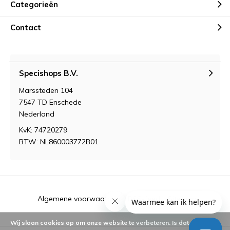
Categorieën
Contact
Specishops B.V.
Marssteden 104
7547 TD Enschede
Nederland
KvK: 74720279
BTW: NL860003772B01
Algemene voorwaarden
RSS-feed
Sitemap
Wij slaan cookies op om onze website te verbeteren. Is dat akkoord?