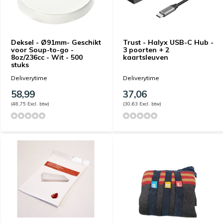
Deksel - Ø91mm- Geschikt
Trust - Halyx USB-C Hub -
voor Soup-to-go -
3 poorten + 2
8oz/236cc - Wit - 500
kaartsleuven
stuks
Deliverytime
Deliverytime
58,99
37,06
(48,75 Excl. btw)
(30,63 Excl. btw)