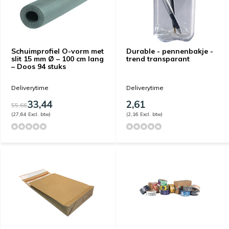
Schuimprofiel O-vorm met
Durable - pennenbakje -
slit 15 mm Ø – 100 cm lang
trend transparant
– Doos 94 stuks
Deliverytime
Deliverytime
33,44
2,61
55,66
(27,64 Excl. btw)
(2,16 Excl. btw)