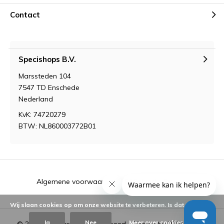
Contact
Specishops B.V.
Marssteden 104
7547 TD Enschede
Nederland
KvK: 74720279
BTW: NL860003772B01
Algemene voorwaarden
RSS-feed
Sitemap
Wij slaan cookies op om onze website te verbeteren. Is dat akkoord?
Ja
Nee
Meer over cookies »
© 2026 - Powered by
Lightspeed
- Theme by
DMWS.nl