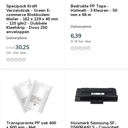
Specipack Kraft
Bedrukte PP Tape -
Verzendzak - Green E-
Hotmelt - 3 Kleuren - 50
commerce Blokbodem
mm x 66 m
Mailer - 162 x 229 x 40 mm
- 120 g/m2 - Dubbele
Deliverytime
Kleefstrip - Doos 250
enveloppen
6,39
Deliverytime
(5,28 Excl. btw)
30,25
54,15
(25,- Excl. btw)
Transparante PP zak 400
Huismerk Samsung SF-
x 600 mm - Met
D560RA/ELS - Capaciteit: