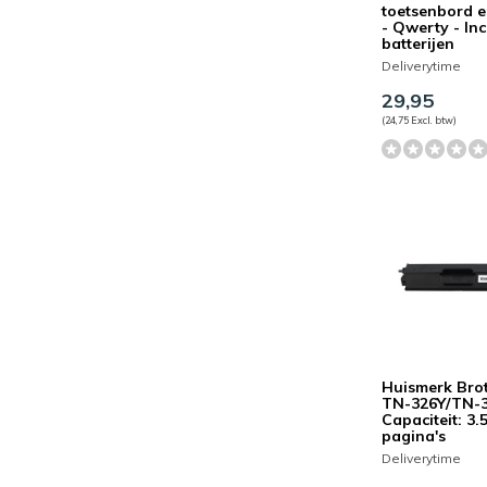
toetsenbord e
- Qwerty - Inc
batterijen
Deliverytime
29,95
(24,75 Excl. btw)
Huismerk Bro
TN-326Y/TN-3
Capaciteit: 3.
pagina's
Deliverytime