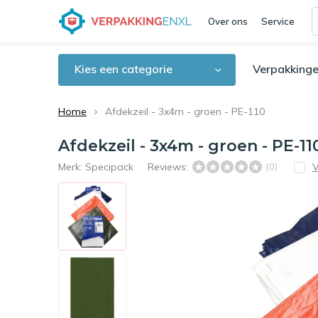
Over ons
Service
Kies een categorie
Verpakkinge
Home
Afdekzeil - 3x4m - groen - PE-110
Afdekzeil - 3x4m - groen - PE-11
Merk:
Specipack
Reviews:
V
(0)