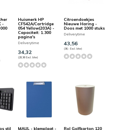
ther
Huismerk HP
Citroendoekjes
 -
CF542A/Cartridge
Nieuwe Haring -
.000
054 Yellow(203A) -
Doos met 1000 stuks
Capaciteit: 1.300
Deliverytime
pagina's
43,56
Deliverytime
(36,- Excl. btw)
34,32
(28,36 Excl. btw)
s stil
MAUL - klemplaat -
Rol Golfkarton 120