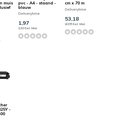
n muis
pvc - A4 - staand -
cm x 70 m
lusief
blauw
Deliverytime
Deliverytime
53,18
1,97
(43,95 Excl. btw)
(1,63 Excl. btw)
ther
25Y -
500