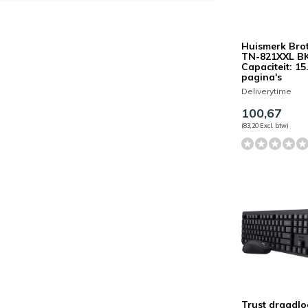
Huismerk Bro
TN-821XXL BK
Capaciteit: 15
pagina's
Deliverytime
100,67
(83,20 Excl. btw)
Trust draadloo