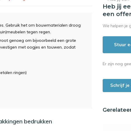
Heb jij e
een offe
uaties. Gebruik het om bouwmaterialen droog
We helpen je 
tuin)meubelen tegen regen.
groot genoeg om bijvoorbeeld een grote
Stuur e
 bevestigen met oogjes en touwen, zodat
Er zijn nog ge
etalen ringen)
Schrijf j
Gerelatee
pakkingen bedrukken