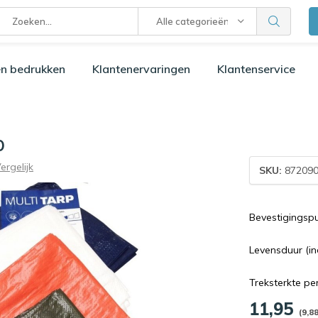
Alle categorieën
n bedrukken
Klantenervaringen
Klantenservice
0
ergelijk
SKU:
872090
Bevestigingspu
Levensduur (ind
Treksterkte per
11,95
(9,88