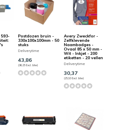
 593-
Postdozen bruin -
Avery Zweckfor -
teit:
330x100x100mm - 50
Zelfklevende
's
stuks
Naambadges -
Ovaal 85 x 50 mm -
Deliverytime
Wit - Inkjet - 200
etiketten - 20 vellen
43,86
Deliverytime
(36,25 Excl. btw)
30,37
(25,10 Excl. btw)