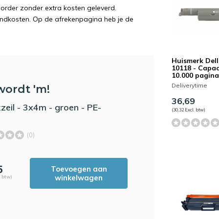
order zonder extra kosten geleverd.
endkosten. Op de afrekenpagina heb je de
Huismerk Dell
10118 - Capaci
10.000 pagina
Deliverytime
wordt 'm!
36,69
zeil - 3x4m - groen - PE-
(30,32 Excl. btw)
(0)
5
Toevoegen aan
winkelwagen
. btw)