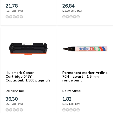
21,78
26,84
(18,- Excl. btw)
(22,18 Excl. btw)
Huismerk Canon
Permanent marker Artline
Cartridge 045Y -
70N - zwart - 1,5 mm -
Capaciteit: 1.300 pagina's
ronde punt
Deliverytime
Deliverytime
36,30
1,82
(30,- Excl. btw)
(1,50 Excl. btw)