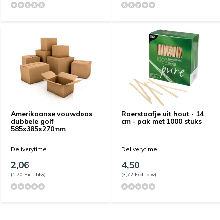
Amerikaanse vouwdoos
Roerstaafje uit hout - 14
dubbele golf
cm - pak met 1000 stuks
585x385x270mm
Deliverytime
Deliverytime
2,06
4,50
(1,70 Excl. btw)
(3,72 Excl. btw)