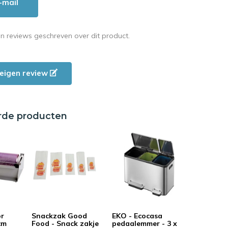
-mail
en reviews geschreven over dit product.
e eigen review
rde producten
or
Snackzak Good
EKO - Ecocasa
5cm
Food - Snack zakje
pedaalemmer - 3 x