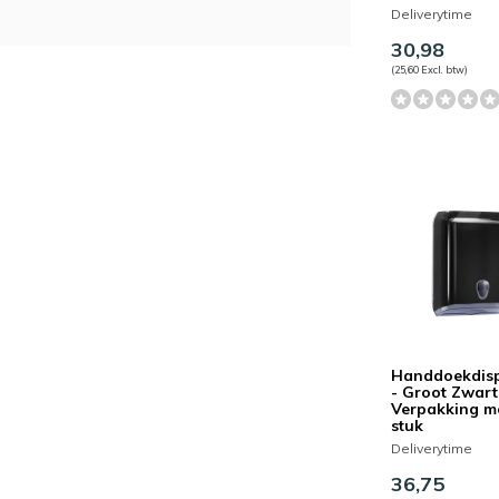
Deliverytime
30,98
(25,60 Excl. btw)
Handdoekdis
- Groot Zwart
Verpakking m
stuk
Deliverytime
36,75