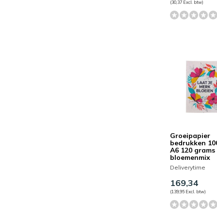
(30,37 Excl. btw)
Groeipapier
bedrukken 10
A6 120 grams
bloemenmix
Deliverytime
169,34
(139,95 Excl. btw)