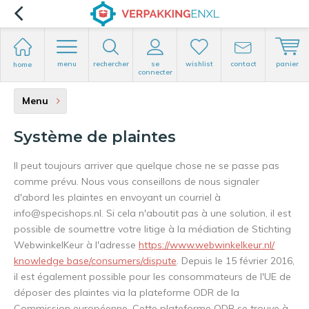
menu
rechercher
se
wishlist
contact
panier
home
connecter
Menu
Système de plaintes
Il peut toujours arriver que quelque chose ne se passe pas
comme prévu. Nous vous conseillons de nous signaler
d'abord les plaintes en envoyant un courriel à
info@specishops.nl
. Si cela n'aboutit pas à une solution, il est
possible de soumettre votre litige à la médiation de Stichting
WebwinkelKeur
à l'adresse
https://www.
webwinkelkeur
.nl/
knowledge base/consumers/dispute
. Depuis le 15 février 2016,
il est également possible pour les consommateurs de l'UE de
déposer des plaintes via la plateforme ODR de la
Commission européenne. Cette plateforme ODR se trouve à