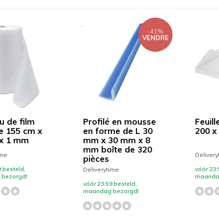
-41%
VENDRE
u de film
Profilé en mousse
Feuil
 155 cm x
en forme de L 30
200 x
 x 1 mm
mm x 30 mm x 8
mm boîte de 320
ime
Delivery
pièces
 besteld,
vóór 23:
Deliverytime
bezorgd!
maanda
vóór 23:59 besteld,
maandag bezorgd!