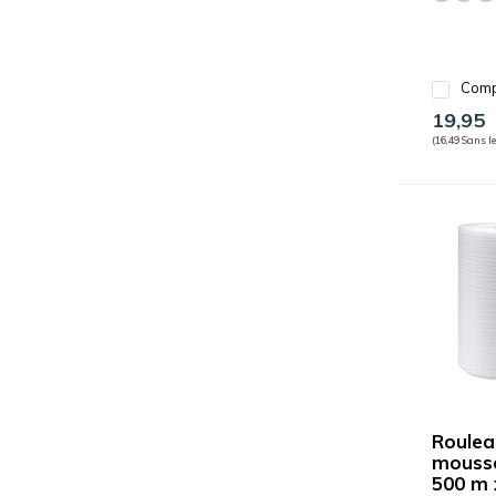
Comp
19,95
(16,49 Sans le
Roulea
mousse
500 m