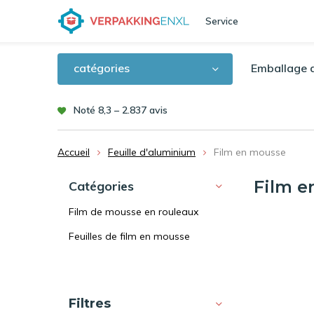
Service
catégories
Emballage d
Noté 8,3 – 2.837 avis
Accueil
Feuille d'aluminium
Film en mousse
Film e
Catégories
Film de mousse en rouleaux
Feuilles de film en mousse
Trier par:
Filtres