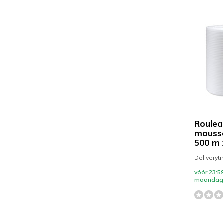
Roulea
mousse
500 m
Deliveryt
vóór 23:59
maandag 