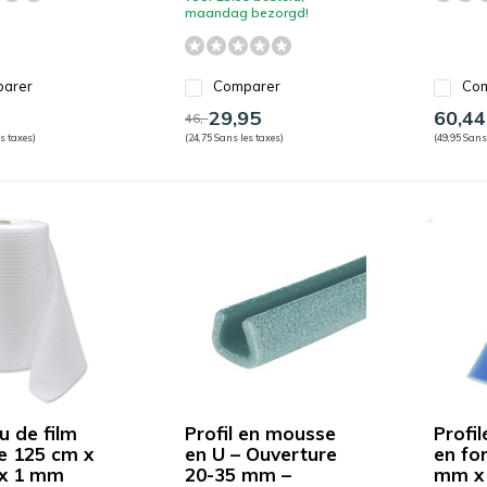
maandag bezorgd!
arer
Comparer
Com
29,95
60,44
46,-
s taxes)
(24,75 Sans les taxes)
(49,95 Sans
u de film
Profil en mousse
Profi
 125 cm x
en U – Ouverture
en fo
 x 1 mm
20-35 mm –
mm x 