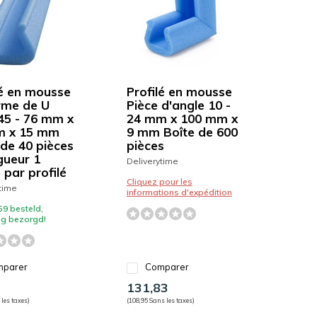
lé en mousse
Profilé en mousse
rme de U
Pièce d'angle 10 -
 45 - 76 mm x
24 mm x 100 mm x
m x 15 mm
9 mm Boîte de 600
 de 40 pièces
pièces
gueur 1
Deliverytime
 par profilé
Cliquez pour les
time
informations d'expédition
59 besteld,
g bezorgd!
parer
Comparer
131,83
 les taxes)
(108,95 Sans les taxes)