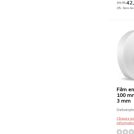
42
39,95
(35,- Sans les
Film e
100 mm
3 mm
Deliveryt
Cliquez p
informati