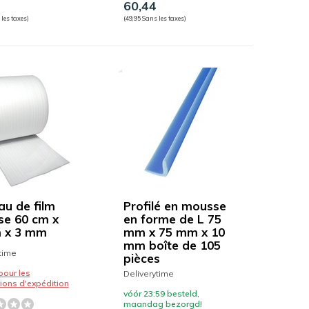
60,44
 les taxes)
(49,95 Sans les taxes)
au de film
Profilé en mousse
e 60 cm x
en forme de L 75
 x 3 mm
mm x 75 mm x 10
mm boîte de 105
time
pièces
pour les
Deliverytime
ions d'expédition
vóór 23:59 besteld,
maandag bezorgd!