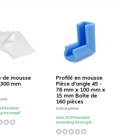
le de mousse
Profilé en mousse
 300 mm
Pièce d'angle 45 -
76 mm x 100 mm x
15 mm Boîte de
time
160 pièces
59 besteld,
Deliverytime
g bezorgd!
vóór 23:59 besteld,
maandag bezorgd!