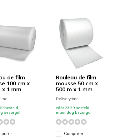
au de film
Rouleau de film
e 100 cm x
mousse 50 cm x
 x 1 mm
500 m x 1 mm
time
Deliverytime
59 besteld,
vóór 23:59 besteld,
g bezorgd!
maandag bezorgd!
parer
Comparer