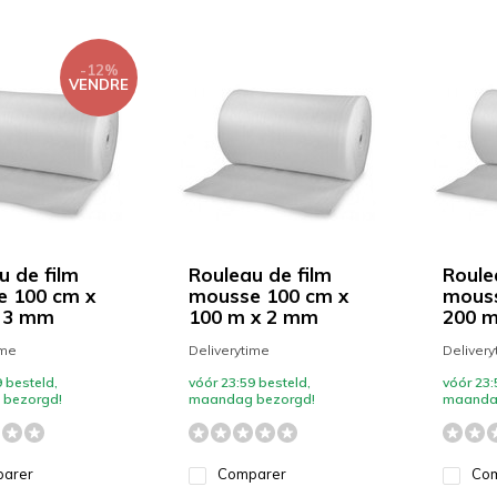
-12%
VENDRE
u de film
Rouleau de film
Roule
 100 cm x
mousse 100 cm x
mouss
x 3 mm
100 m x 2 mm
200 m
ime
Deliverytime
Delivery
 besteld,
vóór 23:59 besteld,
vóór 23:
bezorgd!
maandag bezorgd!
maanda
arer
Comparer
Com