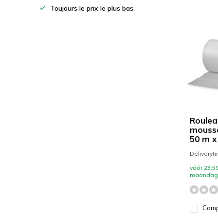
Toujours le prix le plus bas
Roulea
mousse
50 m 
Deliveryt
vóór 23:59
maandag 
Comp