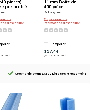
40 pièces) -
11 mm Boîte de
re par profilé
400 pièces
time
Deliverytime
pour les
Cliquez pour les
ions d'expédition
informations d'expédition
parer
Comparer
117,44
 les taxes)
(97,06 Sans les taxes)
Commandé avant 23:59 ? Livraison le lendemain !