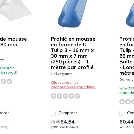
e de mousse
Profilé en mousse
Profi
380 mm
en forme de U
en fo
Tulip 3 - 16 mm x
Tulip
30 mm x 7 mm
68 m
ime
(250 pièces) - 1
Boîte
mètre par profilé
- Lon
 besteld,
mètre
bezorgd!
Deliverytime
Delivery
Cliquez pour les
informations d'expédition
vóór 23:
maanda
arer
Comparer
Com
84,64
60,44
79,95
 taxes)
(69,95 Sans les taxes)
(49,95 Sans