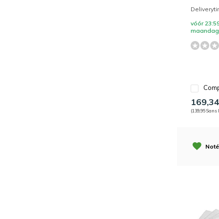
Deliveryt
vóór 23:59
maandag 
Comp
169,3
(139,95 Sans 
Noté