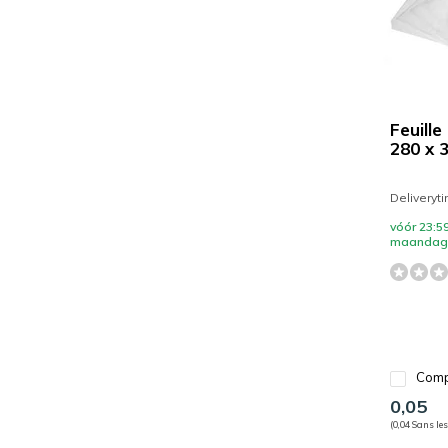
Feuill
280 x 
Deliveryt
vóór 23:59
maandag 
Comp
0,05
(0,04 Sans les