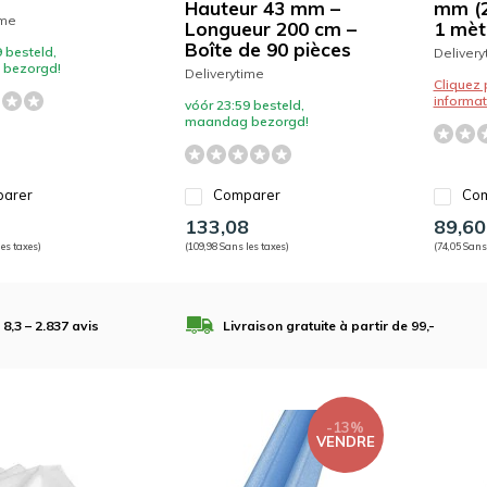
Hauteur 43 mm –
mm (2
ime
Longueur 200 cm –
1 mèt
Boîte de 90 pièces
 besteld,
Delivery
bezorgd!
Deliverytime
Cliquez 
informat
vóór 23:59 besteld,
maandag bezorgd!
arer
Comparer
Com
4
133,08
89,60
les taxes)
(109,98 Sans les taxes)
(74,05 Sans
 8,3 – 2.837 avis
Livraison gratuite à partir de 99,-
-13%
VENDRE