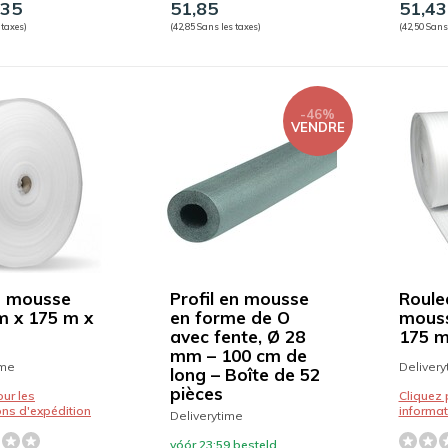
,35
51,85
51,43
 taxes)
(42,85 Sans les taxes)
(42,50 Sans
-46%
VENDRE
n mousse
Profil en mousse
Roule
 x 175 m x
en forme de O
mouss
avec fente, Ø 28
175 m
mm – 100 cm de
ime
Delivery
long – Boîte de 52
pièces
our les
Cliquez 
ons d'expédition
informat
Deliverytime
vóór 23:59 besteld,