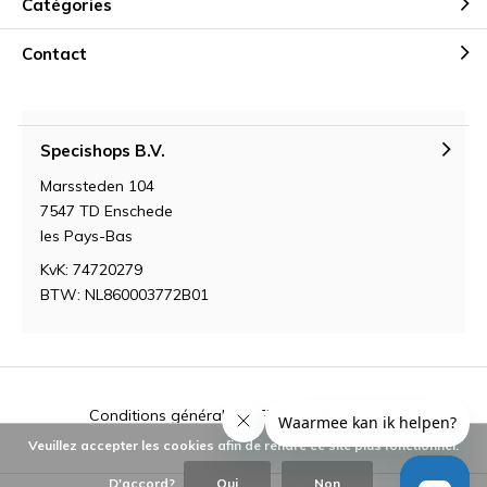
Catégories
Contact
Specishops B.V.
Marssteden 104
7547 TD Enschede
les Pays-Bas
KvK: 74720279
BTW: NL860003772B01
Conditions générales
Fil RSS
Plan du site
Veuillez accepter les cookies afin de rendre ce site plus fonctionnel.
D'accord?
Oui
Non