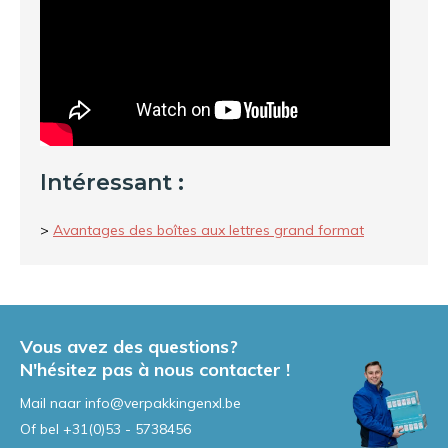
Intéressant :
>
Avantages des boîtes aux lettres grand format
Vous avez des questions?
N'hésitez pas à nous contacter !
Mail naar
info@verpakkingenxl.be
Of bel
+31(0)53 - 5738456