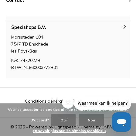
Contact
Specishops B.V.
Marssteden 104
7547 TD Enschede
les Pays-Bas
KvK: 74720279
BTW: NL860003772B01
Conditions générales
Fil RSS
Plan du site
Veuillez accepter les cookies afin de rendre ce site plus fonctionnel.
D'accord?
Oui
Non
© 2026 - Powered by
Lightspeed
- Theme by
DMWS.nl
En savoir plus sur les témoins (cookies) »