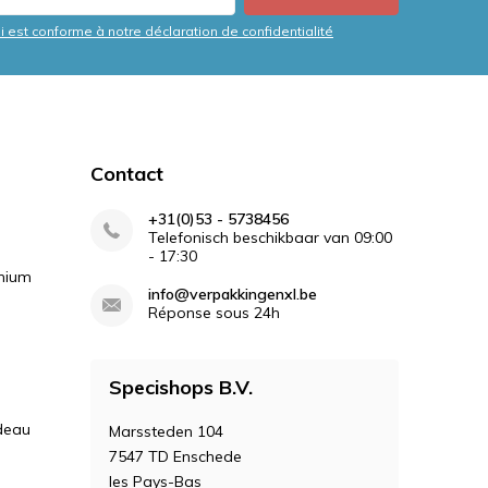
i est conforme à notre déclaration de confidentialité
Contact
+31(0)53 - 5738456
Telefonisch beschikbaar van 09:00
- 17:30
inium
info@verpakkingenxl.be
Réponse sous 24h
Specishops B.V.
deau
Marssteden 104
7547 TD Enschede
les Pays-Bas