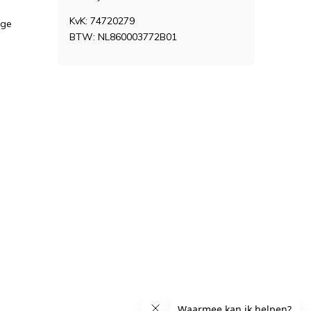
KvK: 74720279
age
BTW: NL860003772B01