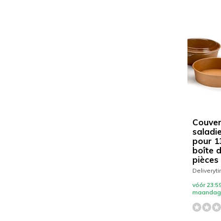
Couver
saladi
pour 1
boîte 
pièces
Deliveryt
vóór 23:59
maandag 