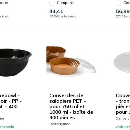
arer
Comparer
Com
44,41
56,99
s taxes)
(36,70 Sans les taxes)
(47,10 Sans
kebowl -
Couvercles de
Couve
noir - PP -
saladiers PET -
- tra
L - 400
pour 750 ml et
pièces
1000 ml - boîte de
pour
300 pièces
ime
Delivery
Deliverytime
 besteld,
vóór 23: