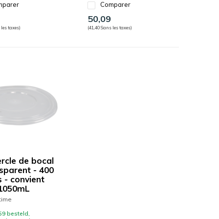
parer
Comparer
50,09
 les taxes)
(41,40 Sans les taxes)
rcle de bocal
nsparent - 400
 - convient
 1050mL
time
59 besteld,