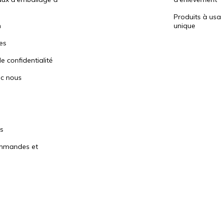
Produits à us
n
unique
es
e confidentialité
ec nous
es
ommandes et