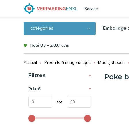
Service
catégories
Emballage d
Noté 8,3 – 2.837 avis
Accueil
Produits à usage unique
Maaltijdboxen
Trier par:
Filtres
Poke 
Prix
€
tot