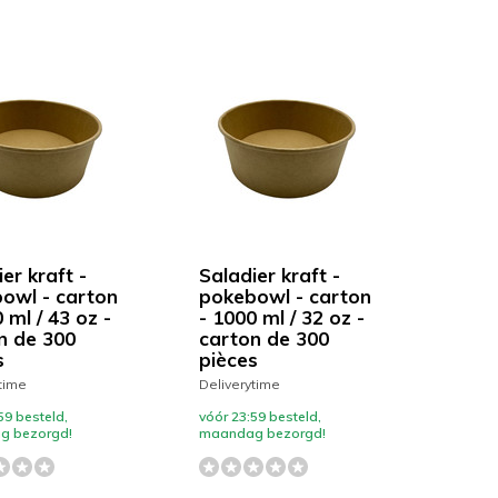
er kraft -
Saladier kraft -
owl - carton
pokebowl - carton
 ml / 43 oz -
- 1000 ml / 32 oz -
n de 300
carton de 300
s
pièces
time
Deliverytime
59 besteld,
vóór 23:59 besteld,
g bezorgd!
maandag bezorgd!