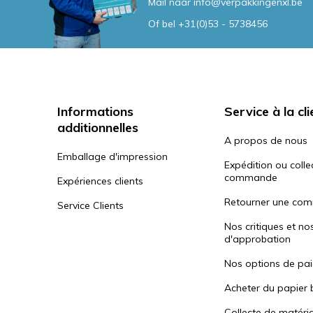
Mail naar
info@verpakkingenxl.be
Of bel
+31(0)53 - 5738456
Informations
Service à la cli
additionnelles
A propos de nous
Emballage d'impression
Expédition ou colle
commande
Expériences clients
Retourner une co
Service Clients
Nos critiques et no
d'approbation
Nos options de pa
Acheter du papier 
Collecte de matéri