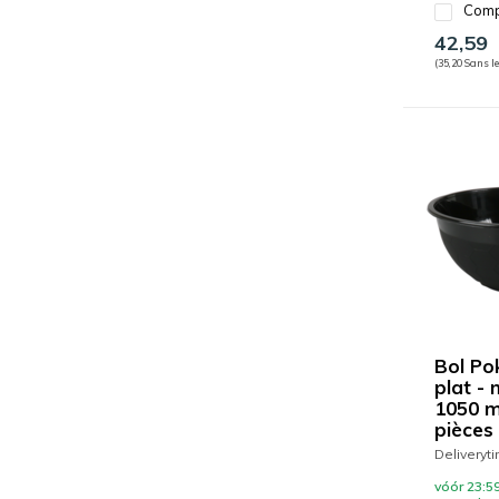
Comp
42,59
(35,20 Sans le
Bol Po
plat - 
1050 m
pièces
Deliveryt
vóór 23:59