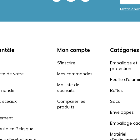
Notre envo
entèle
Mon compte
Catégories
S'inscrire
Emballage et
protection
cte de votre
Mes commandes
Feuille d'alum
Ma liste de
mmande
souhaits
Boîtes
s sceaux
Comparer les
Sacs
produits
Enveloppes
iement
Emballage ca
bulle en Belgique
Matériel
aux d'emballage à
d'enlèvement