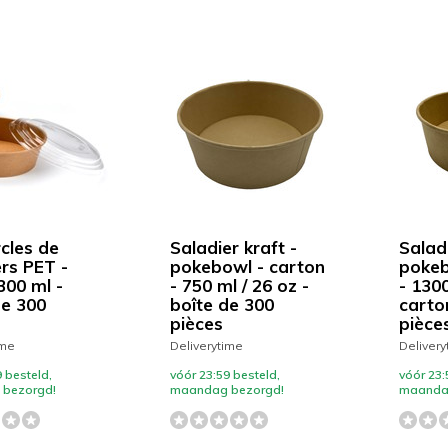
cles de
Saladier kraft -
Saladi
ers PET -
pokebowl - carton
pokeb
300 ml -
- 750 ml / 26 oz -
- 1300
de 300
boîte de 300
carto
pièces
pièce
ime
Deliverytime
Delivery
 besteld,
vóór 23:59 besteld,
vóór 23:
bezorgd!
maandag bezorgd!
maanda