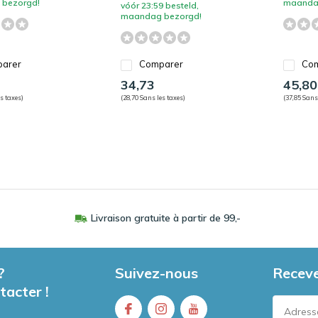
bezorgd!
maanda
vóór 23:59 besteld,
maandag bezorgd!
arer
Comparer
Com
34,73
45,80
s taxes)
(28,70 Sans les taxes)
(37,85 Sans
Livraison gratuite à partir de 99,-
?
Suivez-nous
Receve
tacter !